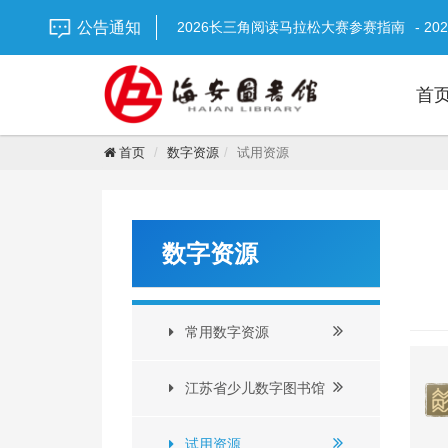
重要通知 | 关于台风期间临时闭馆通知！
-
公告通知
2026长三角阅读马拉松大赛参赛指南
- 20
【延时开放】图书馆“超长待机”陪你过盛夏
【通知】2026年海安市图书馆暑期志愿者
首
【通知】海安市图书馆端午节期间开放安排
2026年全国节能宣传周
- 2026-06-15
2026国际档案日宣传
- 2026-06-01
首页
数字资源
试用资源
2026年全国“安全生产月”活动主题海报
- 2
全城招募 | 南通市第二届“小小讲书人”海
数字资源
常用数字资源
江苏省少儿数字图书馆
试用资源